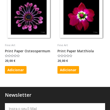
Fine Art
Fine Art
Print Paper Osteospermum
Print Paper Matthiola
Avaliação
20,00
€
Avaliação
20,00
€
0
0
de
de
5
5
Adicionar
Adicionar
Newsletter
Email