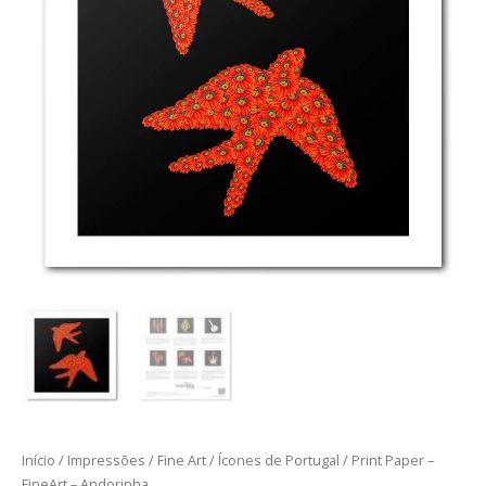
-
Andorinha
Início
/
Impressões
/
Fine Art
/
Ícones de Portugal
/ Print Paper –
FineArt – Andorinha