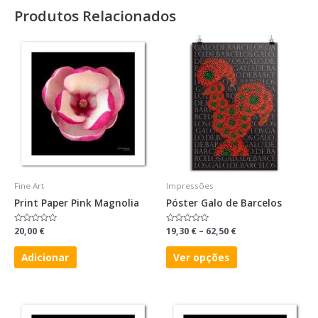
Produtos Relacionados
Fine Art
Impressões
Print Paper Pink Magnolia
Póster Galo de Barcelos
Avaliação
20,00
€
Avaliação
19,30
€
–
62,50
€
0
0
de
de
5
5
Adicionar
Ver opções