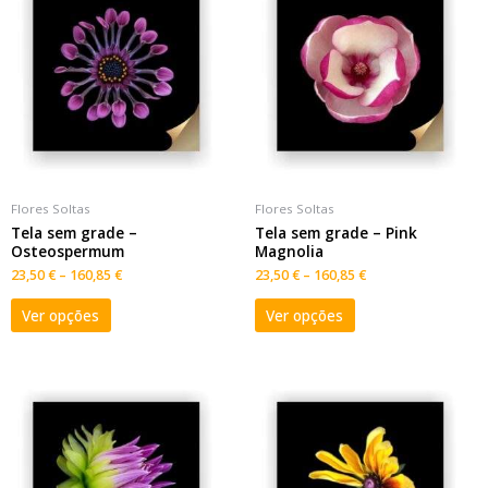
Flores Soltas
Flores Soltas
Tela sem grade –
Tela sem grade – Pink
Osteospermum
Magnolia
23,50
€
–
160,85
€
23,50
€
–
160,85
€
Ver opções
Ver opções