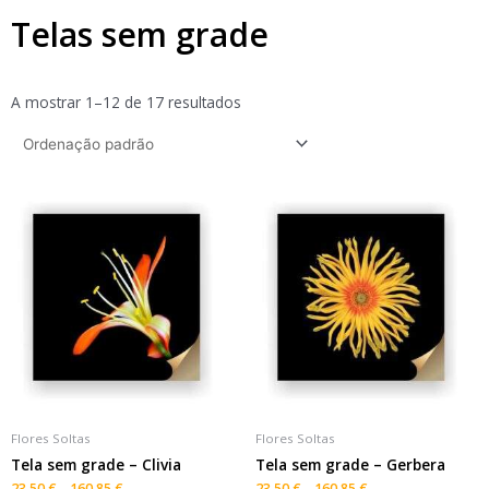
Telas sem grade
A mostrar 1–12 de 17 resultados
Flores Soltas
Flores Soltas
Tela sem grade – Clivia
Tela sem grade – Gerbera
23,50
€
–
160,85
€
23,50
€
–
160,85
€