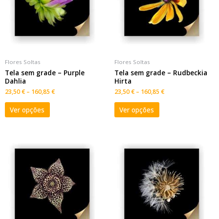
Flores Soltas
Flores Soltas
Tela sem grade – Purple
Tela sem grade – Rudbeckia
Dahlia
Hirta
23,50
€
–
160,85
€
23,50
€
–
160,85
€
Ver opções
Ver opções