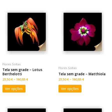
Flores Soltas
Flores Soltas
Tela sem grade – Lotus
Berthelotti
Tela sem grade – Matthiola
23,50
€
–
160,85
€
23,50
€
–
160,85
€
Ver opções
Ver opções