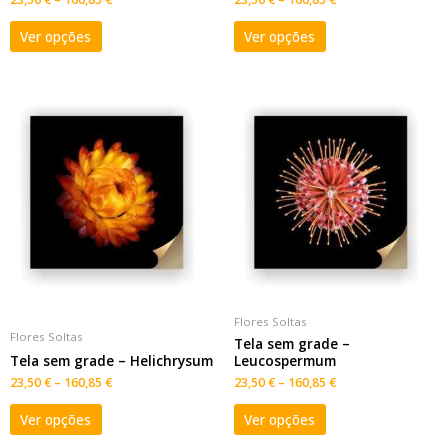
Ver opções
Ver opções
Flores Soltas
Flores Soltas
Tela sem grade –
Tela sem grade – Helichrysum
Leucospermum
23,50
€
–
160,85
€
23,50
€
–
160,85
€
Ver opções
Ver opções