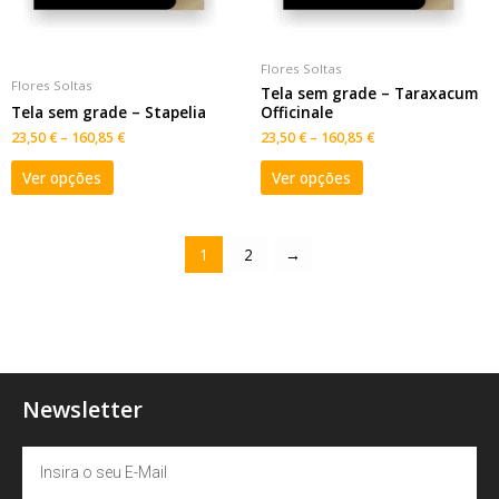
Flores Soltas
Flores Soltas
Tela sem grade – Taraxacum
Tela sem grade – Stapelia
Officinale
23,50
€
–
160,85
€
23,50
€
–
160,85
€
Ver opções
Ver opções
1
2
→
Newsletter
Email