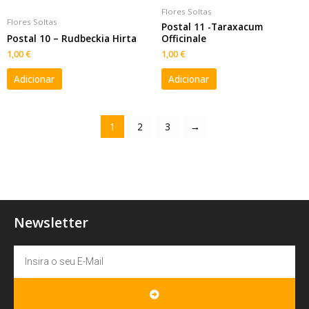
Flores Soltas
Flores Soltas
Postal 11 -Taraxacum
Postal 10 – Rudbeckia Hirta
Officinale
1,00
€
1,00
€
Adicionar
Adicionar
1
2
3
→
Newsletter
Email
SUBMIT