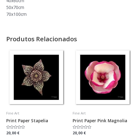
40x60cm
50x70cm
70x100cm
Produtos Relacionados
Fine Art
Fine Art
Print Paper Stapelia
Print Paper Pink Magnolia
Avaliação
20,00
€
Avaliação
20,00
€
0
0