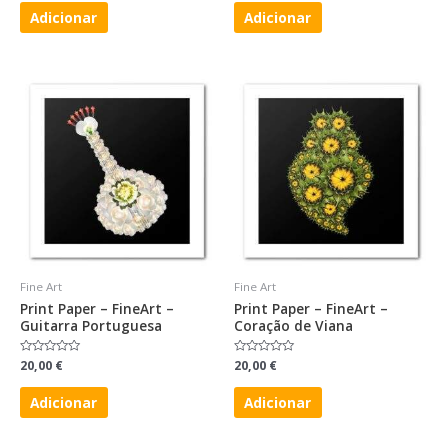
de
de
5
5
Adicionar
Adicionar
Fine Art
Fine Art
Print Paper – FineArt –
Print Paper – FineArt –
Guitarra Portuguesa
Coração de Viana
Avaliação
20,00
€
Avaliação
20,00
€
0
0
de
de
5
5
Adicionar
Adicionar