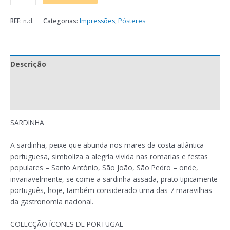
REF:
n.d.
Categorias:
Impressões
,
Pósteres
Descrição
Informação adicional
Avaliações (0)
SARDINHA
A sardinha, peixe que abunda nos mares da costa atlântica
portuguesa, simboliza a alegria vivida nas romarias e festas
populares – Santo António, São João, São Pedro – onde,
invariavelmente, se come a sardinha assada, prato tipicamente
português, hoje, também considerado uma das 7 maravilhas
da gastronomia nacional.
COLECÇÃO ÍCONES DE PORTUGAL