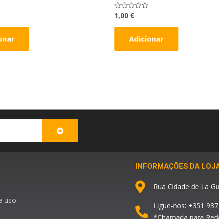
1,00
€
Avaliação
0
de
5
onar
Adicionar
SUBMIT
INFORMAÇÕES DA LOJ
Rua Cidade de La Gu
e uso
Ligue-nos: +351 937
*Chamada para Rede