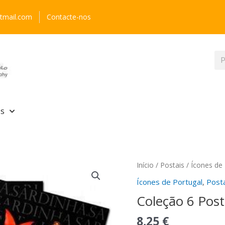
tmail.com
Contacte-nos
Pr
is
Quantidade
Início
/
Postais
/
Ícones de 
de
Ícones de Portugal
,
Post
Coleção
Coleção 6 Post
6
Postais
8,25
€