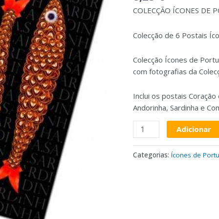
Ícones
COLECÇÃO ÍCONES DE 
Portugal
Colecção de 6 Postais Íc
Colecção Ícones de Portu
com fotografias da Colecç
Inclui os postais Coração
Andorinha, Sardinha e Co
Adicionar
Categorias:
Ícones de Port