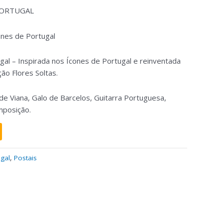
PORTUGAL
ones de Portugal
gal – Inspirada nos Ícones de Portugal e reinventada
ão Flores Soltas.
 de Viana, Galo de Barcelos, Guitarra Portuguesa,
mposição.
ugal
,
Postais