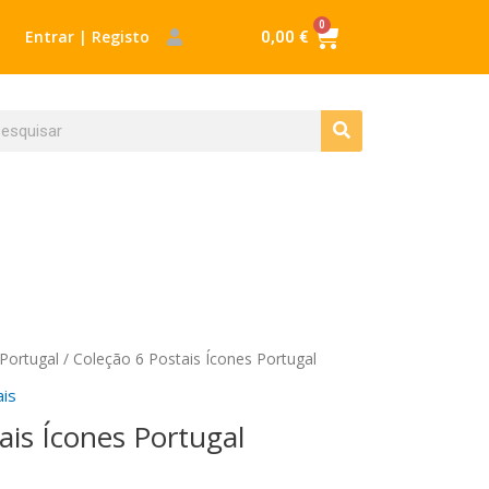
0
Cart
Entrar | Registo
0,00
€
Procurar
ocurar
Portugal
/ Coleção 6 Postais Ícones Portugal
ais
ais Ícones Portugal