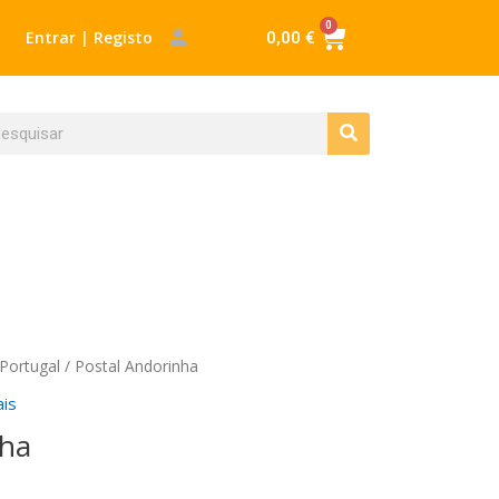
0
Cart
Entrar | Registo
0,00
€
Procurar
ocurar
Portugal
/ Postal Andorinha
ais
nha