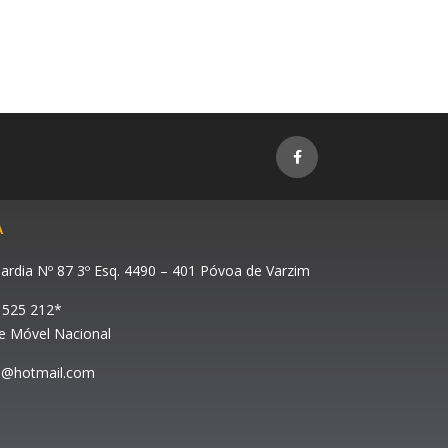
F
a
c
e
b
o
o
A
k
-
f
ardia Nº 87 3º Esq. 4490 – 401 Póvoa de Varzim
 525 212*
 Móvel Nacional
ao@hotmail.com