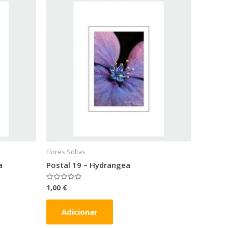
Flores Soltas
a
Postal 19 – Hydrangea
1,00
€
Avaliação
0
de
5
Adicionar