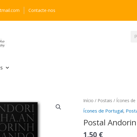
tmail.com
Contacte-nos
Pr
is
Quantidade
Início
/
Postais
/
Ícones de 
de
Ícones de Portugal
,
Post
Postal
Postal Andori
Andorinha
1,50
€