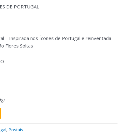
NES DE PORTUGAL
al – Inspirada nos Ícones de Portugal e reinventada
ão Flores Soltas
TO
gr.
ugal
,
Postais