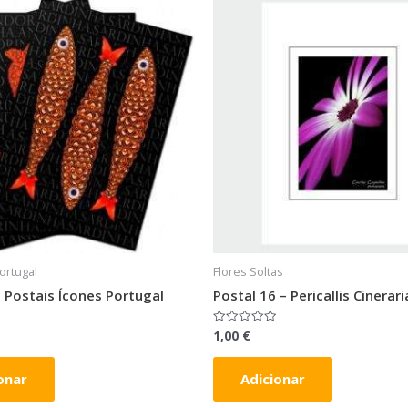
ortugal
Flores Soltas
 Postais Ícones Portugal
Postal 16 – Pericallis Cinerari
1,00
€
Avaliação
0
de
5
onar
Adicionar