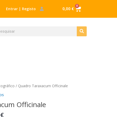
0
Cart
Entrar | Registo
0,00
€
Procurar
ocurar
tográfico
/ Quadro Taraxacum Officinale
os
cum Officinale
5
€