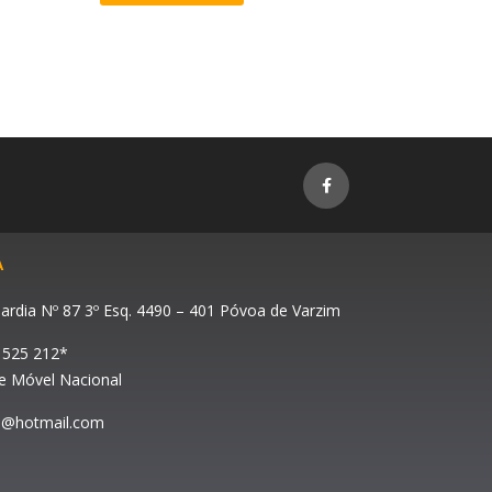
F
a
c
e
b
o
o
A
k
-
f
ardia Nº 87 3º Esq. 4490 – 401 Póvoa de Varzim
 525 212*
 Móvel Nacional
ao@hotmail.com