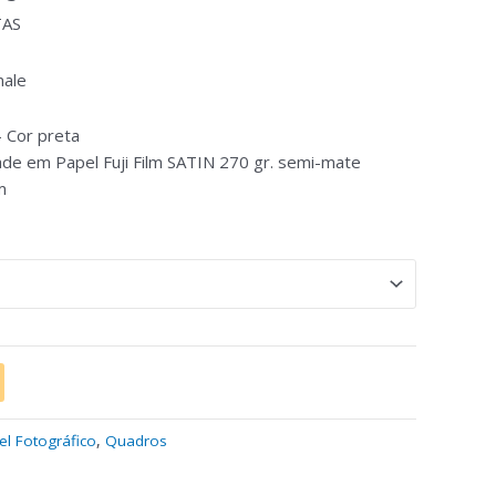
TAS
nale
– Cor preta
ade em Papel Fuji Film SATIN 270 gr. semi-mate
m
el Fotográfico
,
Quadros