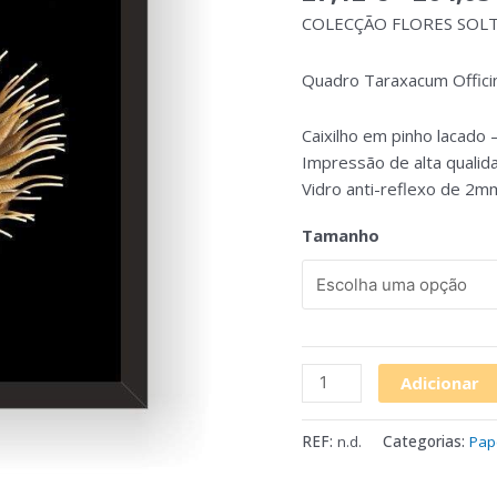
COLECÇÃO FLORES SOL
Quadro Taraxacum Offici
Caixilho em pinho lacado 
Impressão de alta qualid
Vidro anti-reflexo de 2m
Tamanho
Adicionar
REF:
n.d.
Categorias:
Pap