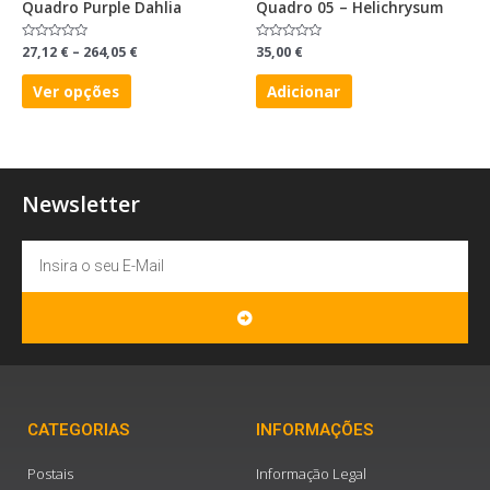
Quadro Purple Dahlia
Quadro 05 – Helichrysum
Avaliação
27,12
€
–
264,05
€
Avaliação
35,00
€
0
0
de
de
5
5
Ver opções
Adicionar
Newsletter
Email
SUBMIT
CATEGORIAS
INFORMAÇÕES
Postais
Informação Legal