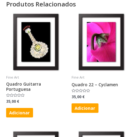
Produtos Relacionados
Fine Art
Fine Art
Quadro Guitarra
Quadro 22 – Cyclamen
Portuguesa
Avaliação
35,00
€
0
Avaliação
35,00
€
de
0
5
Adicionar
de
5
Adicionar