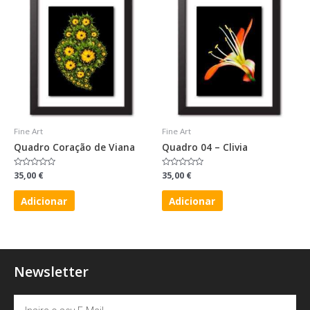
Fine Art
Fine Art
Quadro Coração de Viana
Quadro 04 – Clivia
Avaliação
35,00
€
Avaliação
35,00
€
0
0
de
de
5
5
Adicionar
Adicionar
Newsletter
Email